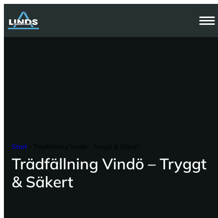
Hoppa
till
innehåll
Start
»
Trädfällning Vindö – Tryggt & Säkert
Trädfällning Vindö – Tryggt
& Säkert