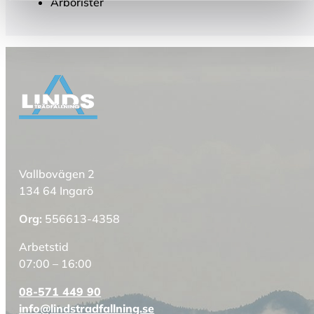
Arborister
Vallbovägen 2
134 64 Ingarö
Org:
556613-4358
Arbetstid
07:00 – 16:00
08-571 449 90
info@lindstradfallning.se