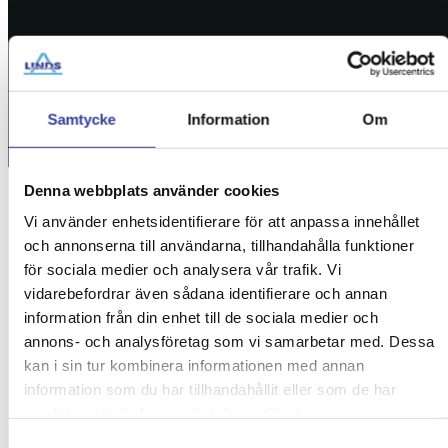
Samtycke
Information
Om
Denna webbplats använder cookies
Vi använder enhetsidentifierare för att anpassa innehållet
Start
»
Trädfällning Vindö – Tryggt & Säkert
och annonserna till användarna, tillhandahålla funktioner
för sociala medier och analysera vår trafik. Vi
vidarebefordrar även sådana identifierare och annan
Trädfällning Vindö – Tryggt
information från din enhet till de sociala medier och
annons- och analysföretag som vi samarbetar med. Dessa
& Säkert
kan i sin tur kombinera informationen med annan
information som du har tillhandahållit eller som de har
Vi på Linds Trädfällning erbjuder professionell
samlat in när du har använt deras tjänster.
trädfällning på Vindö – med närområden.
Samtyckesval