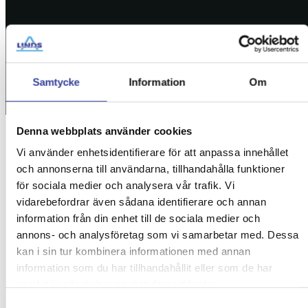
Samtycke
Information
Om
Denna webbplats använder cookies
Vi använder enhetsidentifierare för att anpassa innehållet
Start
»
Trädfällning Västberga – Tryggt & Säkert
och annonserna till användarna, tillhandahålla funktioner
för sociala medier och analysera vår trafik. Vi
vidarebefordrar även sådana identifierare och annan
Trädfällning Västberga –
information från din enhet till de sociala medier och
annons- och analysföretag som vi samarbetar med. Dessa
Tryggt & Säkert
kan i sin tur kombinera informationen med annan
information som du har tillhandahållit eller som de har
Vi på Linds Trädfällning erbjuder professionell
samlat in när du har använt deras tjänster.
trädfällning i Västberga – med närområden.
Samtyckesval