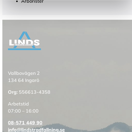
Arborister
Vallbovägen 2
134 64 Ingarö
Org:
556613-4358
Arbetstid
07:00 – 16:00
08-571 449 90
info@lindstradfallning.se