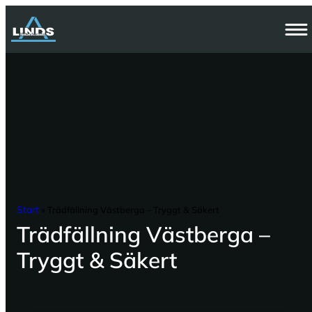
Hoppa
till
innehåll
Start
»
Trädfällning Västberga – Tryggt & Säkert
Trädfällning Västberga –
Tryggt & Säkert