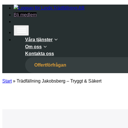
Hoppa
till
Bli medlem
innehåll
Våra tjänster
Om oss
Kontakta oss
Offertförfrågan
Start
»
Trädfällning Jakobsberg – Tryggt & Säkert
Trädfällning Jakobsberg