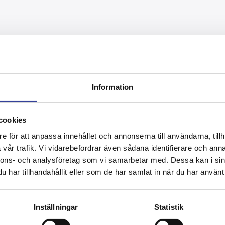
 – Tryggt & Säkert
i Jakobsberg – med närområden.
Information
i Jakobsberg – såsom:
cookies
e för att anpassa innehållet och annonserna till användarna, tillh
vår trafik. Vi vidarebefordrar även sådana identifierare och anna
såg
nnons- och analysföretag som vi samarbetar med. Dessa kan i sin
har tillhandahållit eller som de har samlat in när du har använt 
uda kompletterade tjänster:
Inställningar
Statistik