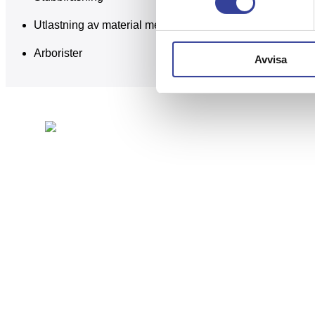
Utlastning av material med mindre skogsmaskin / skotar
Arborister
Avvisa
Vallbovägen 2
134 64 Ingarö
Org:
556613-4358
Arbetstid
07:00 – 16:00
08-571 449 90
info@lindstradfallning.se