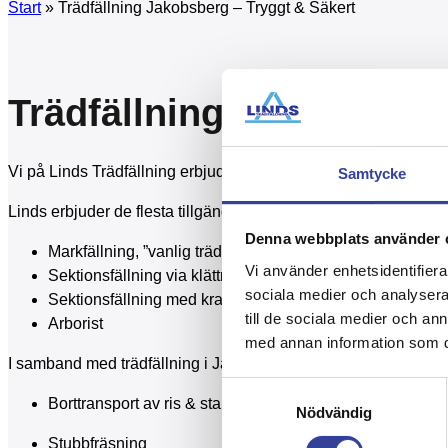
Start
»
Trädfällning Jakobsberg – Tryggt & Säkert
Trädfällning Jakobsberg
Vi på Linds Trädfällning erbjuder professionell trädfällning 
Samtycke
Linds erbjuder de flesta tillgängliga metoder för att fälla träd 
Denna webbplats använder 
Markfällning, ”vanlig trädfällning”
Vi använder enhetsidentifierar
Sektionsfällning via klättring
sociala medier och analysera 
Sektionsfällning med kranbil utrustad med grip och kran
till de sociala medier och a
Arborist
med annan information som du 
I samband med trädfällning i Jakobsberg – så kan vi även erbj
Samtyckesval
Borttransport av ris & stam med kranbil / container
Nödvändig
Stubbfräsning