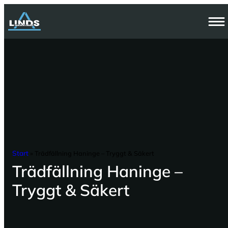
Hoppa
till
innehåll
Start
»
Trädfällning Haninge – Tryggt & Säkert
Trädfällning Haninge –
Tryggt & Säkert