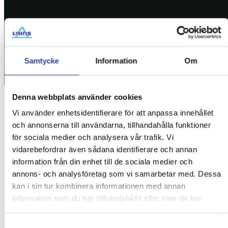
Samtycke
Information
Om
Denna webbplats använder cookies
Vi använder enhetsidentifierare för att anpassa innehållet
Start
»
Trädfällning Haninge – Tryggt & Säkert
och annonserna till användarna, tillhandahålla funktioner
för sociala medier och analysera vår trafik. Vi
vidarebefordrar även sådana identifierare och annan
Trädfällning Haninge –
information från din enhet till de sociala medier och
annons- och analysföretag som vi samarbetar med. Dessa
Tryggt & Säkert
kan i sin tur kombinera informationen med annan
information som du har tillhandahållit eller som de har
Vi på Linds Trädfällning erbjuder professionell
samlat in när du har använt deras tjänster.
trädfällning i Haninge med närområden.
Samtyckesval