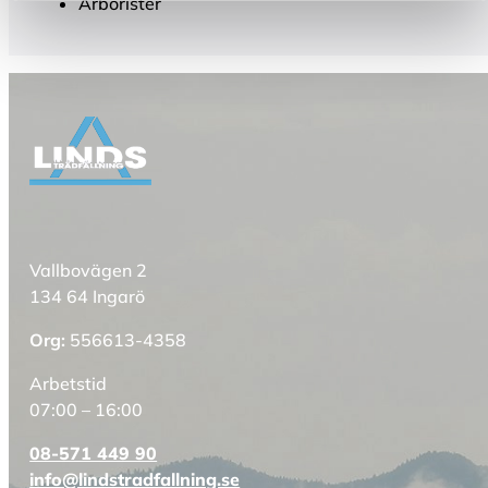
Arborister
Vallbovägen 2
134 64 Ingarö
Org:
556613-4358
Arbetstid
07:00 – 16:00
08-571 449 90
info@lindstradfallning.se