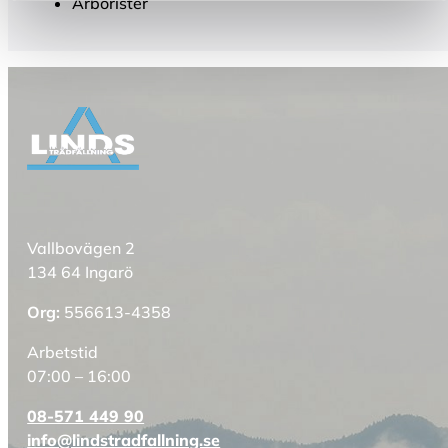
Arborister
Vallbovägen 2
134 64 Ingarö
Org:
556613-4358
Arbetstid
07:00 – 16:00
08-571 449 90
info@lindstradfallning.se