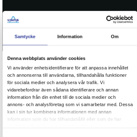
Samtycke
Information
Om
Denna webbplats använder cookies
Vi använder enhetsidentifierare för att anpassa innehållet
Start
»
Trädfällning Fisksätra – Tryggt & Säkert
och annonserna till användarna, tillhandahålla funktioner
för sociala medier och analysera vår trafik. Vi
vidarebefordrar även sådana identifierare och annan
Trädfällning Fisksätra –
information från din enhet till de sociala medier och
annons- och analysföretag som vi samarbetar med. Dessa
Tryggt & Säkert
kan i sin tur kombinera informationen med annan
information som du har tillhandahållit eller som de har
Vi på Linds Trädfällning erbjuder professionell
samlat in när du har använt deras tjänster.
trädfällning i Fisksätra med närområden.
Samtyckesval