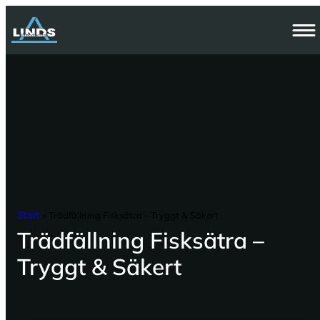
Hoppa
till
innehåll
Start
»
Trädfällning Fisksätra – Tryggt & Säkert
Trädfällning Fisksätra –
Tryggt & Säkert